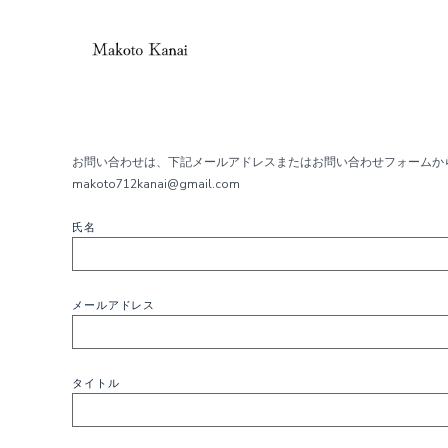
コ
ン
テ
ン
ツ
へ
ス
お問い合わせは、下記メールアドレスまたはお問い合わせフォームか
キ
makoto712kanai@gmail.com
ッ
プ
氏名
メールアドレス
タイトル