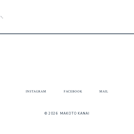
い。
INSTAGRAM
を
新
規
タ
INSTAGRAM
FACEBOOK
MAIL
ブ
で
開
© 2026
MAKOTO KANAI
く